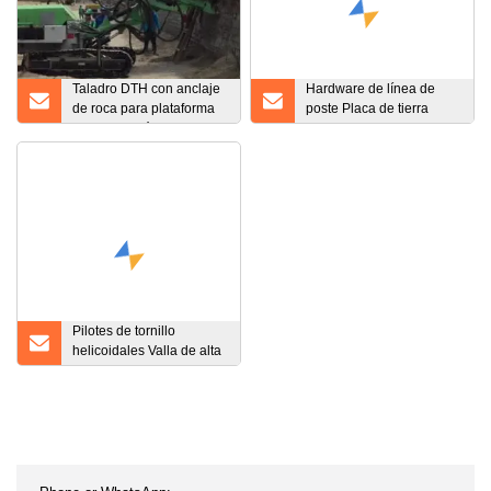
Taladro DTH con anclaje
Hardware de línea de
de roca para plataforma
poste Placa de tierra
de perforación con
forjada Ancla de placa
anclaje de 6 pulgadas
cruzada
Pilotes de tornillo
helicoidales Valla de alta
capacidad de carga Ancla
de tierra en espiral Pilotes
helicoidales Pilotes de
tornillo Anclas de tornillo