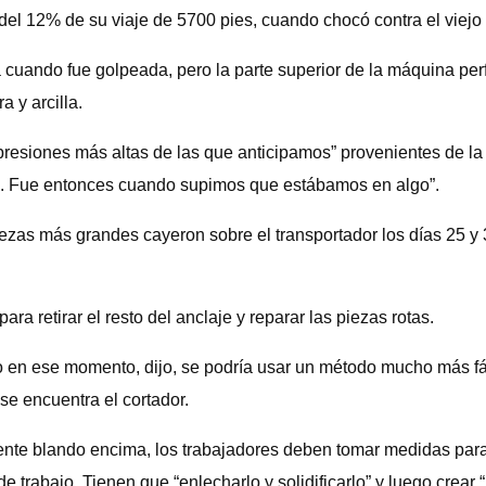
del 12% de su viaje de 5700 pies, cuando chocó contra el viejo
cuando fue golpeada, pero la parte superior de la máquina perf
 y arcilla.
“presiones más altas de las que anticipamos” provenientes de 
ra. Fue entonces cuando supimos que estábamos en algo”.
zas más grandes cayeron sobre el transportador los días 25 y 31
ra retirar el resto del anclaje y reparar las piezas rotas.
 en ese momento, dijo, se podría usar un método mucho más fáci
se encuentra el cortador.
mente blando encima, los trabajadores deben tomar medidas para
 trabajo. Tienen que “enlecharlo y solidificarlo” y luego crear “