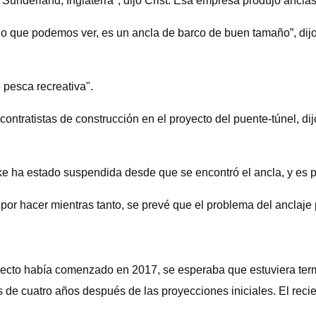
underland, Inglaterra", dijo Crist. Esa empresa produjo anclas
r lo que podemos ver, es un ancla de barco de buen tamaño”, dij
 pesca recreativa".
ontratistas de construcción en el proyecto del puente-túnel, di
e ha estado suspendida desde que se encontró el ancla, y es p
por hacer mientras tanto, se prevé que el problema del anclaje
cto había comenzado en 2017, se esperaba que estuviera termi
 de cuatro años después de las proyecciones iniciales. El reci