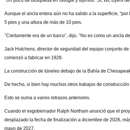
"Un poco de búsqueda en Google y dijimos: 'Sí, WL Byers de S
Aunque el ancla entera aún no ha salido a la superficie, “po
5 pies y una altura de más de 10 pies.
"Ciertamente era de un barco", dijo. "No es como un ancla de
Jack Hutchens, director de seguridad del equipo conjunto de c
comenzó a fabricar en 1928.
La construcción de túneles debajo de la Bahía de Chesapeak
De hecho, si bien hay muchos otros trabajos de construcción 
Esto se suma a varios retrasos anteriores.
Cuando el exgobernador Ralph Northam anunció que el proye
desplazado la fecha de finalización a diciembre de 2026, más
mayo de 2027.