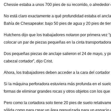
Chessie estaba a unos 700 pies de su recorrido, o alrededor 
No está claro exactamente a qué profundidad estaba el ancla 
Bahía de Chesapeake: bajo 50 pies de agua y 20 pies de tierra
Hutchens dijo que los trabajadores notaron por primera vez 
colocar un par de piezas pequeñas en la cinta transportado
Dos pequeñas piezas de anclaje salieron el 24 de mayo, y pie
cabezal cortador”, dijo Crist.
Ahora, los trabajadores deben acceder a la cara del cortador pa
Si la máquina perforadora estuviera más profunda en el suelo
formas de eliminar grandes rocas y otros objetos con los que 
Pero como la cortadora solo tiene 20 pies de suelo relativa
sólida como para crear un área presurizada para un espacio de